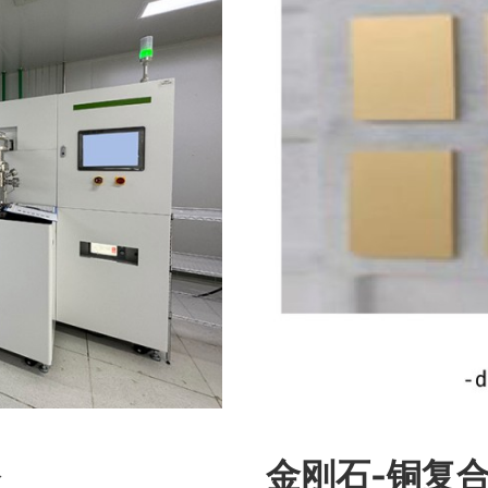
备
金刚石-铜复