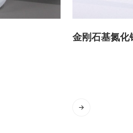
金刚石基氮化