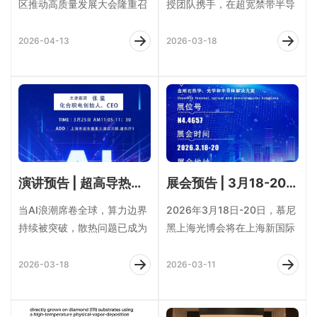
区推动高质量发展大会隆重召
授团队携手，在超宽禁带半导
开。大会全面回顾了2025年
体单晶金刚石材料领域取得重
发展成果，系统部署2026年
要进展，成功突破高迁移率硼
2026-04-13
2026-03-18
重点工作，并
掺杂单晶金刚石制
演讲预告 | 超高导热金刚石——人工智能时代的终极散热革命
展会预告 | 3月18-20日，化合积电邀您共赴2026慕尼黑上海光博会
当AI浪潮席卷全球，算力边界
2026年3月18日-20日，慕尼
持续被突破，散热问题已成为
黑上海光博会将在上海新国际
制约人工智能发展的核心瓶
博览中心盛大举办，作为亚洲
颈。在此背景下，‌由化合积电
领先的激光、光学、光电技术
2026-03-18
2026-03-11
创始人、CEO
展会，这