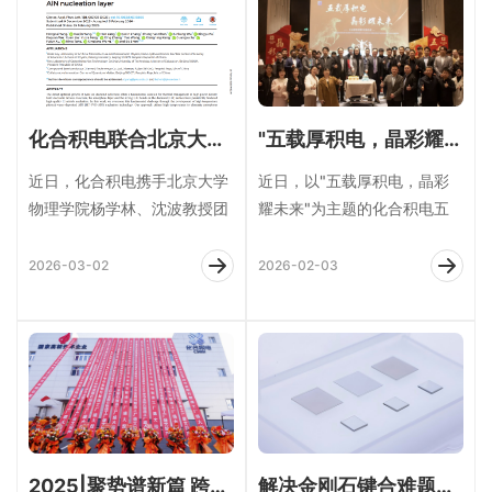
化合积电联合北京大学：GaN-on-Diamond直接异质外延，电子迁移率实现重大突破！
"五载厚积电，晶彩耀未来"——化合积电隆重举行五周年庆典暨2025年度颁奖晚宴
近日，化合积电携手北京大学
近日，以"五载厚积电，晶彩
物理学院杨学林、沈波教授团
耀未来"为主题的化合积电五
队，在GaN on diamond(111)
周年庆典暨2025年度颁奖晚
直接异质外延取得重大突
宴盛大举行。现场高朋满座，
2026-03-02
2026-02-03
精英云集，共同
2025|聚势谱新篇 跨越大发展
解决金刚石键合难题！化合积电晶圆加工实现新突破！