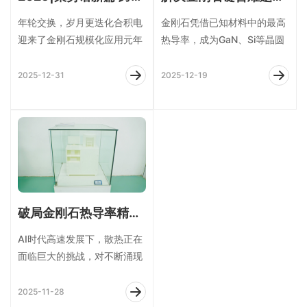
年轮交换，岁月更迭化合积电
金刚石凭借已知材料中的最高
迎来了金刚石规模化应用元年
热导率，成为GaN、Si等晶圆
更迎来了扎根金刚石半导体赛
键合散热衬底的理想选择，可
道的第五个年头我们以不变的
显著降低热阻并突破传统散热
2025-12-31
2025-12-19
初心，拥抱每一个
瓶颈。表面粗
破局金刚石热导率精准测量，新一代检测神器登场！
AI时代高速发展下，散热正在
面临巨大的挑战，对不断涌现
的新材料热导率探究至关重
要，通过合适的测试方法，可
2025-11-28